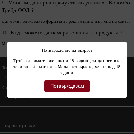
9. Мога ли да върна продукти закупени от Коломбо
Трейд ООД ?
Да, моля използвайте формата за рекламации, налична на сайта.
10. Къде можете да намерите нашите продукти ?
Можете да разгледате страницата ни с
партньори
.
Потвърждение на възраст
Трябва да имате навършени 18 години, за да посетите
Мус от кестени
този онлайн магазин. Моля, потвърдете, че сте над 18
Вино
години.
Други
Калвент
Дегустации
Потвърждавам
Сладко
Сладко от грозде
Бързи връзки: