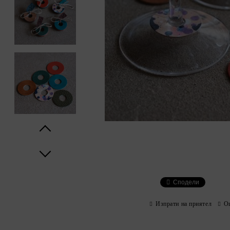
Prev
Next
Сподели
Изпрати на приятел
О