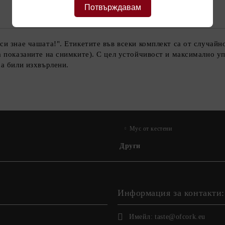
Потвърждавам
си знае чашата!". Етикетите във всеки комплект са от случай
а показаните на снимките). С цел устойчивост и максимално уп
ха били изхвърлени.
Мус от кестени
Други
Информация за контакти:
Имейл:
taste@ofcork.eu