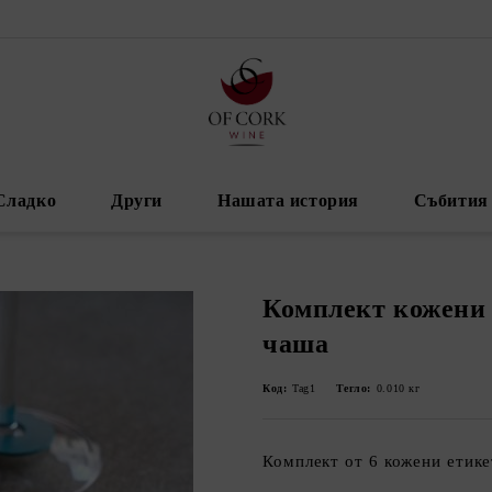
Сладко
Други
Нашата история
Събития 
Комплект кожени 
чаша
Код:
Tag1
Тегло:
0.010
кг
Комплект от 6 кожени етике