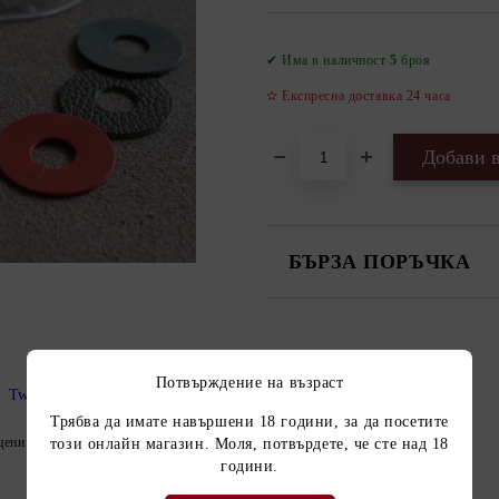
✔ Има в наличност
5
броя
✫ Експресна доставка 24 часа
БЪРЗА ПОРЪЧКА
САМО ПОПЪЛНЕТЕ 2 ПОЛЕТА
Съгласен съм с
Политика
Потвърждение на възраст
Tweet
Ние ще се свържем с вас в рамки
Трябва да имате навършени 18 години, за да посетите
цени продукта
този онлайн магазин. Моля, потвърдете, че сте над 18
години.