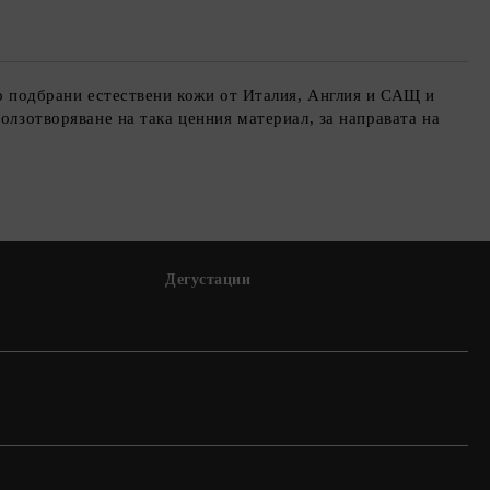
но подбрани естествени кожи от Италия, Англия и САЩ и
олзотворяване на така ценния материал, за направата на
Дегустации