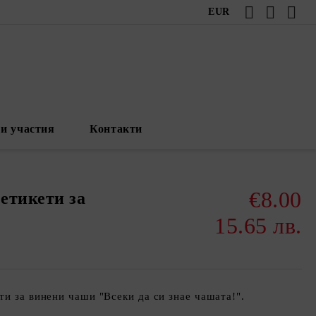
EUR
и участия
Контакти
€8.00
етикети за
15.65 лв.
ти за винени чаши "Всеки да си знае чашата!".