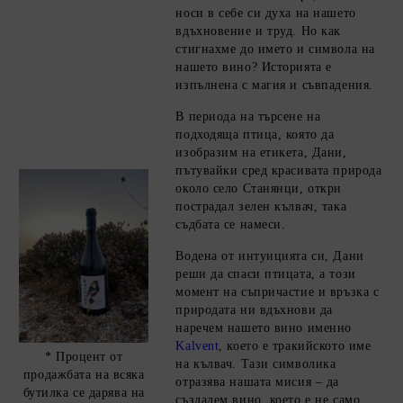
носи в себе си духа на нашето
вдъхновение и труд. Но как
стигнахме до името и символа на
нашето вино? Историята е
изпълнена с магия и съвпадения.
В периода на търсене на
подходяща птица, която да
изобразим на етикета, Дани,
пътувайки сред красивата природа
около село Станянци, откри
пострадал зелен кълвач, така
съдбата се намеси.
Водена от интуицията си, Дани
реши да спаси птицата, а този
момент на съпричастие и връзка с
природата ни вдъхнови да
наречем нашето вино именно
Kalvent
, което е тракийското име
* Процент от
на кълвач. Тази символика
продажбата на всяка
отразява нашата мисия – да
бутилка се дарява на
създадем вино, което е не само