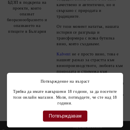
БДЗП в подкрепа на
качествено и автентично, но и
проекти, които
свързано с природата и
опазват
традициите.
биоразнообразието и
опазването на
От този момент нататък, нашата
птиците в България
история се разгръща и
трансформира с всяка бутилка
вино, която създаваме.
Kalvent
не е просто вино, това е
нашият разказ за страстта към
винопроизводството, любовта към
природата и стремежа към
съвършенство. Всяка глътка от
Потвърждение на възраст
нашето вино разказва историята за
началото, за усилията и за
Трябва да имате навършени 18 години, за да посетите
радостите, които сме споделили по
този онлайн магазин. Моля, потвърдете, че сте над 18
пътя.
години.
Потвърждавам
Мус от кестени