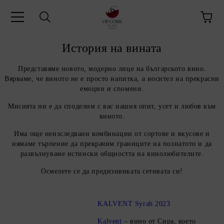
История на вината
Представяме новото, модерно лице на българското вино.
Вярваме, че виното не е просто напитка, а носител на прекрасни
емоции и спомени.
Мисията ни е да споделим с вас нашия опит, усет и любов към
виното.
Има още неизследвани комбинации от сортове и вкусове и
нямаме търпение да прекрачим границите на познатото и да
развълнуваме истински общността на винолюбителите.
Осмелете се да предизивиката сетивата си!
KALVENT Syrah 2023
Kalvent
– вино от Сира, което